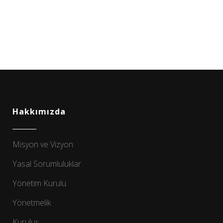
Hakkımızda
Misyon ve Vizyon
Yasal Sorumluluklar
Yönetim Kurulu
Yönetmelik
Kuruluş