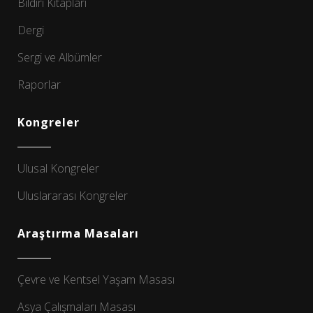
Bildiri Kitapları
Dergi
Sergi ve Albümler
Raporlar
Kongreler
Ulusal Kongreler
Uluslararası Kongreler
Araştırma Masaları
Çevre ve Kentsel Yaşam Masası
Asya Çalışmaları Masası