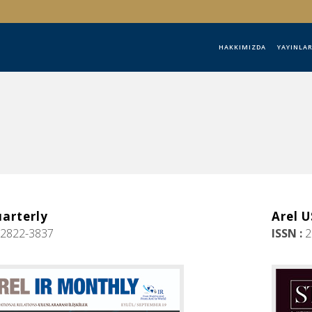
HAKKIMIZDA
YAYINLA
uarterly
Arel 
2822-3837
ISSN :
2