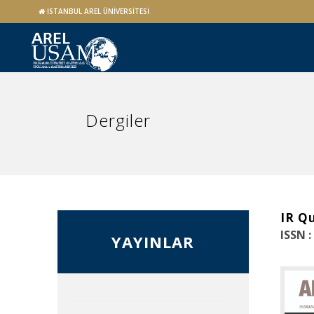
İSTANBUL AREL ÜNİVERSİTESİ
Dergiler
IR Q
ISSN :
YAYINLAR