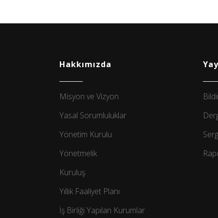
Hakkımızda
Yay
Misyon ve Vizyon
Bildi
Yasal Sorumluluklar
Derg
Yönetim Kurulu
Serg
Yönetmelik
Rapo
Kuruluş
Yıllık Faaliyet Planı
İş Birliği Yapılan Kurumlar