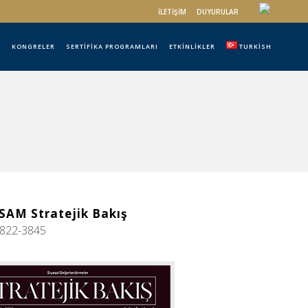
İLETIŞIM
DUYURULAR
R
KONGRELER
SERTIFIKA PROGRAMLARI
ETKINLIKLER
TURKISH
USAM Stratejik Bakış
822-3845