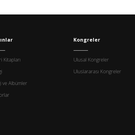
ınlar
Kongreler
ri Kitapları
Ulusal Kongreler
i
Uluslararası Kongreler
i ve Albümler
rlar