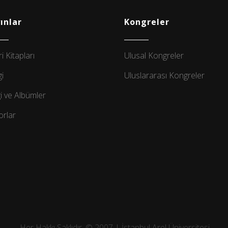
ınlar
Kongreler
ri Kitapları
Ulusal Kongreler
i
Uluslararası Kongreler
i ve Albümler
rlar
Her Hakkı Saklıdır. © 2007 | İstanbul Arel Üniversitesi