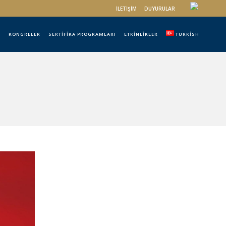
İLETIŞIM
DUYURULAR
R
KONGRELER
SERTIFIKA PROGRAMLARI
ETKINLIKLER
TURKISH