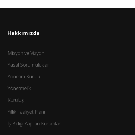
Hakkımızda
Misyon ve Vizyon
Yasal Sorumluluklar
Yönetim Kurulu
Yönetmelik
Kuruluş
Yıllık Faaliyet Planı
İş Birliği Yapılan Kurumlar